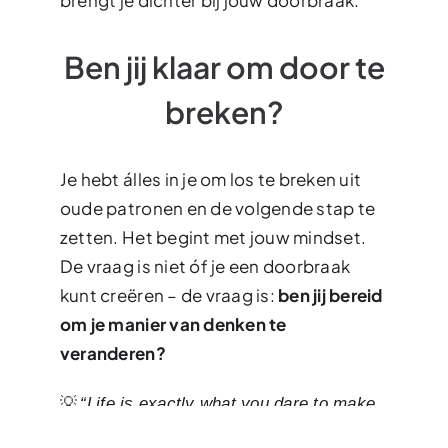
brengt je dichter bij jouw doorbraak.
Ben jij klaar om door te
breken?
Je hebt álles in je om los te breken uit
oude patronen en de volgende stap te
zetten. Het begint met jouw mindset.
De vraag is niet óf je een doorbraak
kunt creëren – de vraag is:
ben jij bereid
om je manier van denken te
veranderen?
💡
“Life is exactly what you dare to make
– Joseph
it, and fortune favors the bold.”