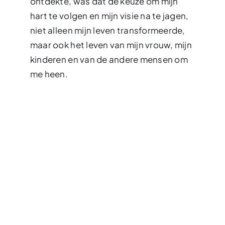
ontdekte, was dat de keuze om mijn
hart te volgen en mijn visie na te jagen,
niet alleen mijn leven transformeerde,
maar ook het leven van mijn vrouw, mijn
kinderen en van de andere mensen om
me heen.
Samen de wereld veranderen
Wat me het meeste bijblijft uit die
ervaring is hoe het proces van
transformatie ook anderen kan
inspireren. Ik besef me dat de
veranderingen die ik doorging, veel
verder reiken dan mijn persoonlijke
succes. Door het bewustzijn van
anderen te vergroten, kunnen we