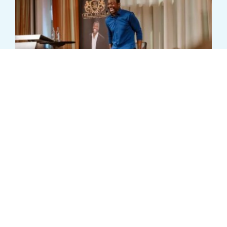
Joseph McClendon III – Wat Andere
Mensen Van Je Denken
Maak jij je wel eens druk over wat anderen van
je denken? Dit kan zwaar
...